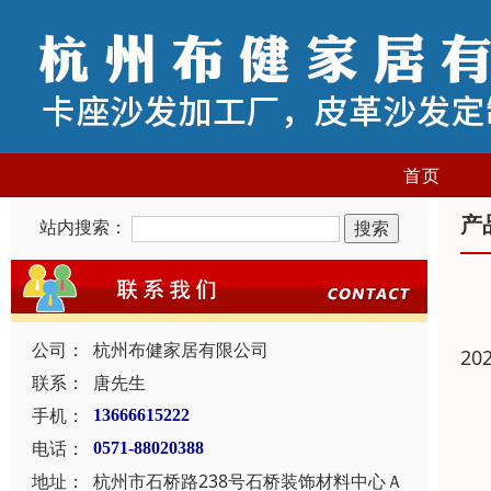
首页
产
站内搜索：
公司：
杭州布健家居有限公司
20
联系：
唐先生
手机：
13666615222
电话：
0571-88020388
地址：
杭州市石桥路238号石桥装饰材料中心Ａ