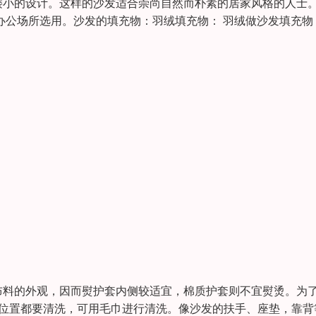
矮小的设计。这样的沙发适合崇尚自然而朴素的居家风格的人士
办公场所选用。沙发的填充物：羽绒填充物： 羽绒做沙发填充物
布料的外观，因而熨护套内侧较适宜，棉质护套则不宜熨烫。为
个位置都要清洗，可用毛巾进行清洗。像沙发的扶手、座垫，靠背