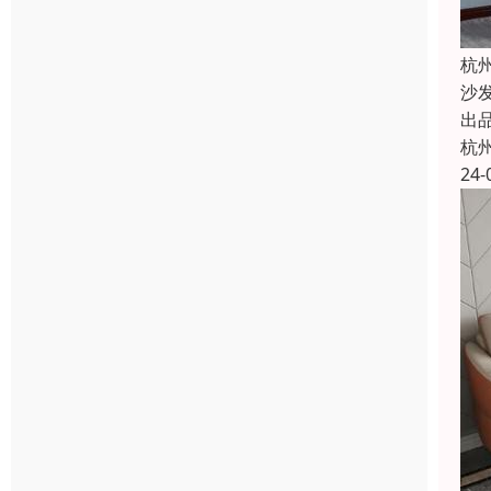
杭
沙
出
杭
24-