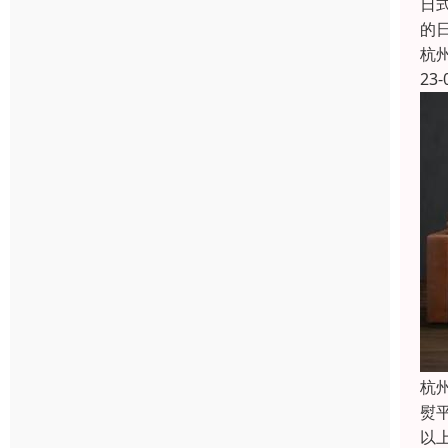
日
的
杭
23-
杭
熨
以