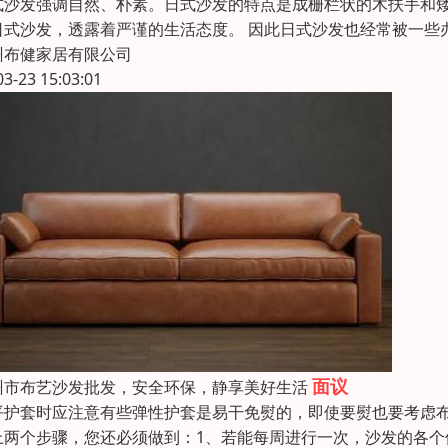
式沙发强调自然、朴素。日式沙发的特点是成栅栏状的木扶手和
日式沙发，透露着严谨的生活态度。 因此日式沙发也经常被一些
州布健家居有限公司
03-23 15:03:01
面议
州市布艺沙发批发，安全环保，静享美好生活
平护套时应注意有些弹性护套是易干免熨的，即使要熨也要考虑
上两个步骤，您还必须做到：1、若能每周进行一次，沙发的各