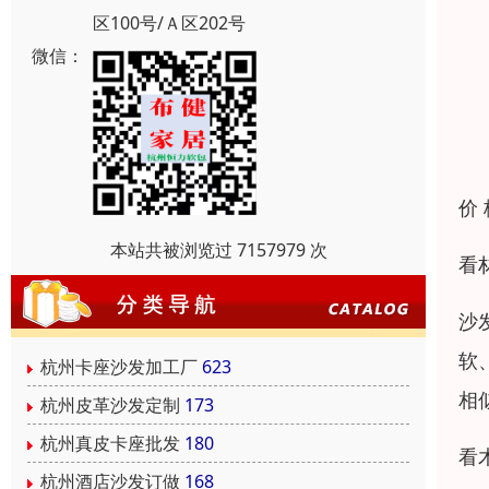
区100号/Ａ区202号
微信：
价
本站共被浏览过 7157979 次
看
沙
软
杭州卡座沙发加工厂
623
相
杭州皮革沙发定制
173
杭州真皮卡座批发
180
看
杭州酒店沙发订做
168