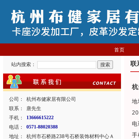
首页
联
站内搜索：
杭
公司：
杭州布健家居有限公司
地
联系：
唐先生
2
手机：
13666615222
电
电话：
0571-88020388
手
地址：
杭州市石桥路238号石桥装饰材料中心Ａ