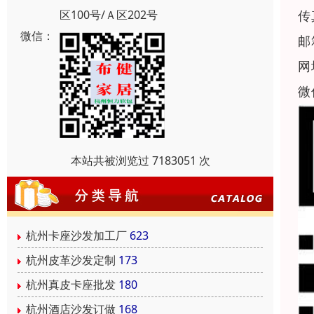
传
区100号/Ａ区202号
微信：
邮
网
微
本站共被浏览过 7183051 次
杭州卡座沙发加工厂
623
杭州皮革沙发定制
173
杭州真皮卡座批发
180
杭州酒店沙发订做
168