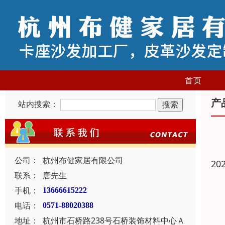
首页
产
站内搜索：
公司：
杭州布健家居有限公司
20
联系：
唐先生
手机：
13666615222
电话：
0571-88020388
地址：
杭州市石桥路238号石桥装饰材料中心Ａ