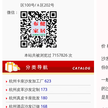
区100号/Ａ区202号
微信：
价
本站共被浏览过 7157826 次
沙
份
一
杭州卡座沙发加工厂
623
的
杭州皮革沙发定制
173
是
杭州真皮卡座批发
180
杭州酒店沙发订做
168