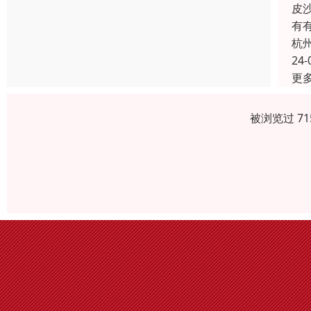
皮
有
杭
24-
更
被浏览过 7