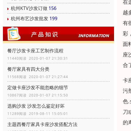
在
杭州KTV沙发订做
156
越
杭州布艺沙发批发
199
有
彩
面
餐厅沙发卡座工艺制作流程
座
11440阅读 2020-01-07 21:30:31
合
餐厅家具有四大分类
11568阅读 2020-01-07 21:27:44
卡
定做卡座沙发不能忽略的细节
污
10867阅读 2020-01-07 21:15:50
色
选购沙发 沙发怎么鉴定好坏
刀
11289阅读 2019-08-11 15:05:01
的
主题西餐厅家具卡座沙发搭配方法