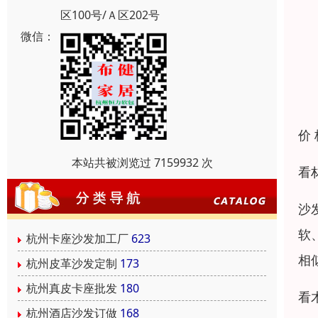
区100号/Ａ区202号
微信：
价
本站共被浏览过 7159932 次
看
沙
软
杭州卡座沙发加工厂
623
相
杭州皮革沙发定制
173
杭州真皮卡座批发
180
看
杭州酒店沙发订做
168