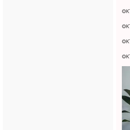
◎
◎
◎
◎