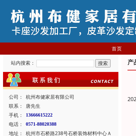
首页
产
站内搜索：
公司：
杭州布健家居有限公司
20
联系：
唐先生
手机：
13666615222
电话：
0571-88020388
地址：
杭州市石桥路238号石桥装饰材料中心Ａ