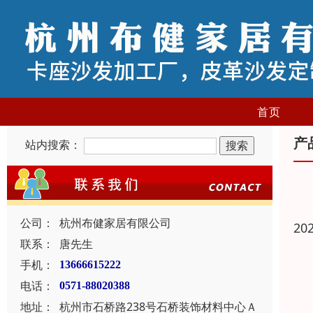
首页
产
站内搜索：
公司：
杭州布健家居有限公司
20
联系：
唐先生
手机：
13666615222
电话：
0571-88020388
地址：
杭州市石桥路238号石桥装饰材料中心Ａ