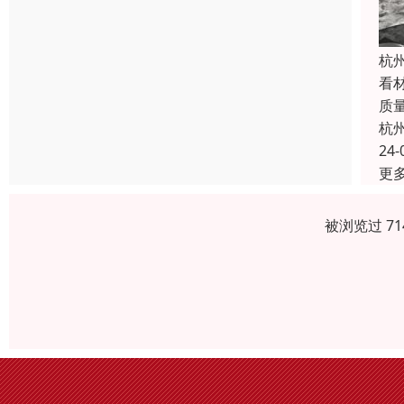
杭
看
质
杭
24-
更
被浏览过 7