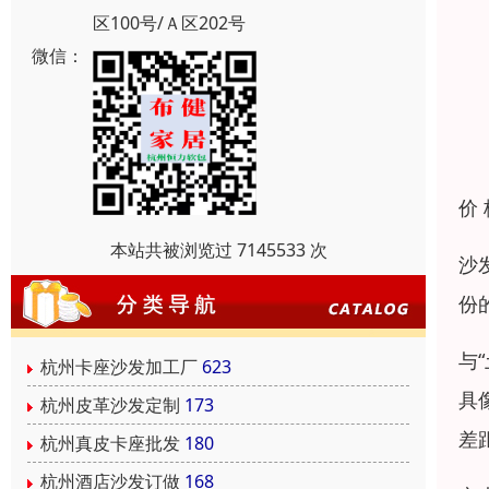
区100号/Ａ区202号
微信：
价
本站共被浏览过 7145533 次
沙
份
与
杭州卡座沙发加工厂
623
具
杭州皮革沙发定制
173
差
杭州真皮卡座批发
180
杭州酒店沙发订做
168