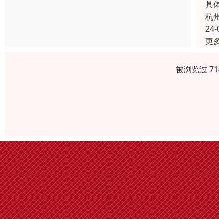
具
杭
24-
更
被浏览过 7