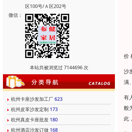
区100号/Ａ区202号
微信：
价
本站共被浏览过 7144696 次
沙
满
有
杭州卡座沙发加工厂
623
般
杭州皮革沙发定制
173
此
杭州真皮卡座批发
180
杭州酒店沙发订做
168