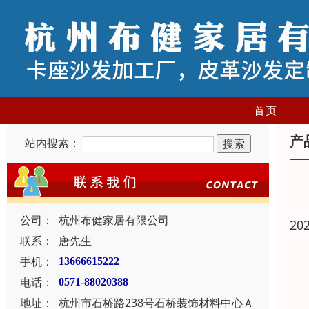
首页
产
站内搜索：
公司：
杭州布健家居有限公司
20
联系：
唐先生
手机：
13666615222
电话：
0571-88020388
地址：
杭州市石桥路238号石桥装饰材料中心Ａ