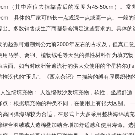
10cm（其中座位去掉靠背后的深度为45-50cm）。
10cm。具体的厂家可能长一点或深一点或高一点。一般
提出。多数销售或生产商都是会满足这些要求的。具体的
发的起源可追溯到公元前2000年左右的古埃及，但真正
要用马鬃、禽羽、植物绒毛等天然的弹性材料作为填充物
触表面。如当时欧洲普遍流行的供大众使用的华星格尔(Far
首推汉代的“玉几”。《西京杂记》中描绘的缚有厚层织物的
、人造绵填充物： 人造绵做沙发填充物，软性，坐感舒适
择点：根据填充物的种类不同，在使用上有很大区别。 一
的高回弹海绵较为合适，在形式上大多采用整块海绵填充
绵结合羽绒或人造棉叠加结合增加舒适感和使用寿命。选