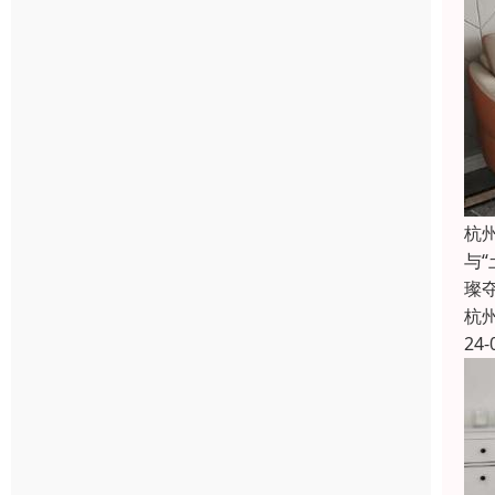
杭
与
璨
杭
24-