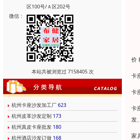
区100号/Ａ区202号
微信：
价
本站共被浏览过 7158405 次
卡
卡
杭州卡座沙发加工厂
623
卡
杭州皮革沙发定制
173
发
杭州真皮卡座批发
180
家
杭州酒店沙发订做
168