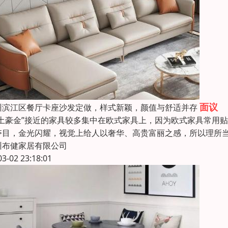
面议
州滨江区餐厅卡座沙发定做，样式新颖，颜值与舒适并存
“土豪金”接近的家具较多集中在欧式家具上，因为欧式家具常用
夺目，金光闪耀，视觉上给人以奢华、高贵富丽之感，所以理所
州布健家居有限公司
03-02 23:18:01