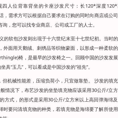
常规四人位背靠背坐的卡座沙发尺寸：长120*深度120
的话，需求方可以根据自己要求在订购的同时向商店或公
咨询，您可以找专业商店、公司或工厂的人士。
意义的软包沙发则出现于十六世纪末至十七世纪初。当时
，外面用天鹅绒、刺绣品等织物蒙面，以形成一种柔软的
thingle)椅，是最早的沙发椅之一。回顾中国的沙发发
坐具“玉几”，可以看成是中国沙发的“祖先”。
，但机械性能差，压缩负荷小，只宜做靠垫。 沙发的填
般情况下，布艺沙发的坐垫填充物应该采用30公斤/立
的方式，的形式是采用30公斤/立方米以上高回弹海绵
择时要问清填充物的种类，若填充物是海绵要了解所使用