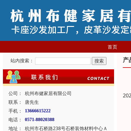
首页
产
站内搜索：
公司：
杭州布健家居有限公司
20
联系：
唐先生
手机：
13666615222
电话：
0571-88020388
地址：
杭州市石桥路238号石桥装饰材料中心Ａ