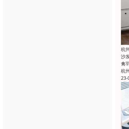
杭
沙
禽
杭
23-