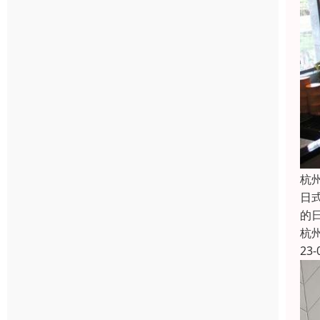
杭
日
的
杭
23-